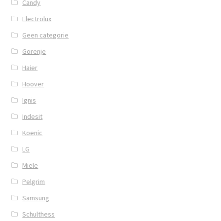
Candy
Electrolux
Geen categorie
Gorenje
Haier
Hoover
Ignis
Indesit
Koenic
LG
Miele
Pelgrim
Samsung
Schulthess