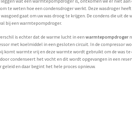
e leggen wat een warmtepompdroger is, ontkomen we er niet aan o
 om te weten hoe een condensdroger werkt. Deze wasdroger heeft
 wasgoed gaat om uw was droog te krijgen. De condens die uit de w
val bij een warmtepompdroger.
erschil is echter dat de warme lucht in een
warmtepompdroger
n
ssor met koelmiddel in een gesloten circuit. In de compressor w
bij komt warmte vrij en deze warmte wordt gebruikt om de was te 
rdoor condenseert het vocht en dit wordt opgevangen in een reser
 geleid en daar begint het hele proces opnieuw.