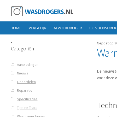
Ga door naar navigatie
Ga direct naar de inhoud
HOME
VERGELIJK
AFVOERDROGER
CONDENSDROG
Gepost op
3
Categoriën
Warm
Aanbiedingen
De nieuwst
Nieuws
voor deze 
Onderdelen
Reparatie
Specificaties
Techn
Tips en Trucs
Wasdroger kopen