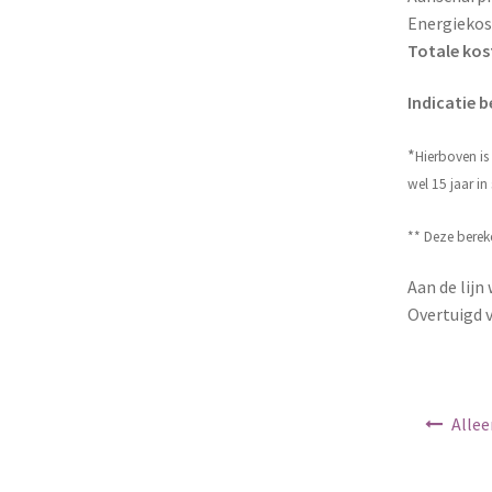
Energiekost
Totale kost
Indicatie 
*
Hierboven is
wel 15 jaar i
** Deze bereke
Aan de lijn
Overtuigd 
Berichtnav
Allee