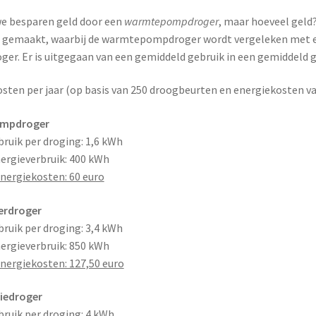
we besparen geld door een
warmtepompdroger
, maar hoeveel geld
e gemaakt, waarbij de warmtepompdroger wordt vergeleken met e
er. Er is uitgegaan van een gemiddeld gebruik in een gemiddeld g
sten per jaar (op basis van 250 droogbeurten en energiekosten va
mpdroger
ruik per droging: 1,6 kWh
nergieverbruik: 400 kWh
energiekosten: 60 euro
erdroger
ruik per droging: 3,4 kWh
nergieverbruik: 850 kWh
energiekosten: 127,50 euro
iedroger
ruik per droging: 4 kWh