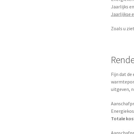
Jaarlijks e
Jaarlijkse 
Zoals u zie
Rende
Fijn dat de
warmtepomp
uitgeven, ne
Aanschafpr
Energiekost
Totale kost
Aanschafpr