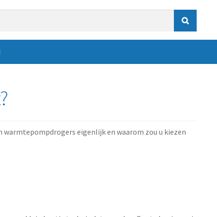

N
?
jn warmtepompdrogers eigenlijk en waarom zou u kiezen