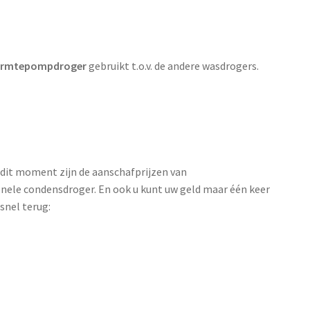
rmtepompdroger
gebruikt t.o.v. de andere wasdrogers.
 dit moment zijn de aanschafprijzen van
nele condensdroger. En ook u kunt uw geld maar één keer
 snel terug: