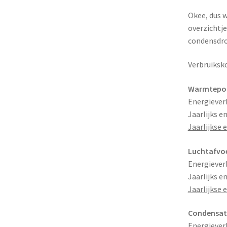
Okee, dus 
overzichtj
condensdrog
Verbruiksko
Warmtepo
Energieverb
Jaarlijks e
Jaarlijkse 
Luchtafvo
Energieverb
Jaarlijks e
Jaarlijkse 
Condensat
Energieverb