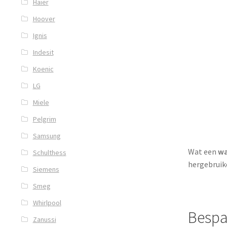
Haier
Hoover
Ignis
Indesit
Koenic
LG
Miele
Pelgrim
Samsung
Wat een
wa
Schulthess
hergebruike
Siemens
Smeg
Whirlpool
Bespa
Zanussi