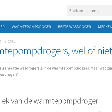
 naar:
ER
WARMTEPOMPDROGER
BESTE WASDROGER
MERKE
0 mei 2011
tepompdrogers, wel of niet
e generatie wasdrogers zijn de warmtepompdrogers. Maar wat zi
wasdroger?
iek van de warmtepompdroger