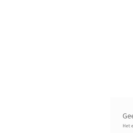
Gee
Het e