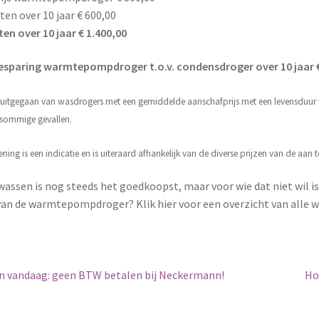
en over 10 jaar € 600,00
en over 10 jaar € 1.400,00
besparing warmtepompdroger t.o.v. condensdroger over 10 jaar €
 uitgegaan van wasdrogers met een gemiddelde aanschafprijs met een levensduur
n sommige gevallen.
ning is een indicatie en is uiteraard afhankelijk van de diverse prijzen van de aan 
 wassen is nog steeds het goedkoopst, maar voor wie dat niet wil i
van de warmtepompdroger? Klik hier voor een overzicht van alle 
igatie
n vandaag: geen BTW betalen bij Neckermann!
Ho