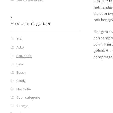
Om u uit t
het handig
die door uw
ook het ge
Productcategorieën
Het grote v
een compre
AEG
vorm. Hier
Asko
geleid. Hie
Bauknecht
compressor
Beko
Bosch
Candy
Electrolux
Geen categorie
Gorenje