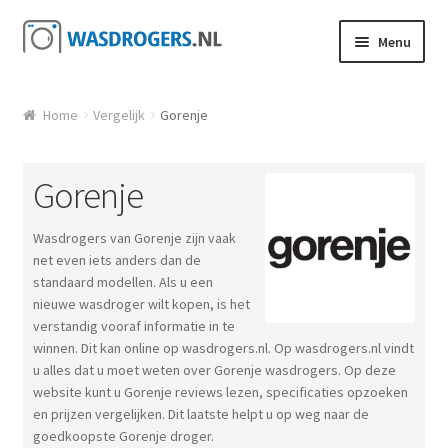
Ga door naar navigatie
Ga direct naar de inhoud
Menu
Home
Vergelijk
Gorenje
Gorenje
Wasdrogers van Gorenje zijn vaak
net even iets anders dan de
standaard modellen. Als u een
nieuwe wasdroger wilt kopen, is het
verstandig vooraf informatie in te
winnen. Dit kan online op wasdrogers.nl. Op wasdrogers.nl vindt
u alles dat u moet weten over Gorenje wasdrogers. Op deze
website kunt u Gorenje reviews lezen, specificaties opzoeken
en prijzen vergelijken. Dit laatste helpt u op weg naar de
goedkoopste Gorenje droger.