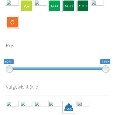
Prijs
€259
€799
Vulgewicht (kilo)