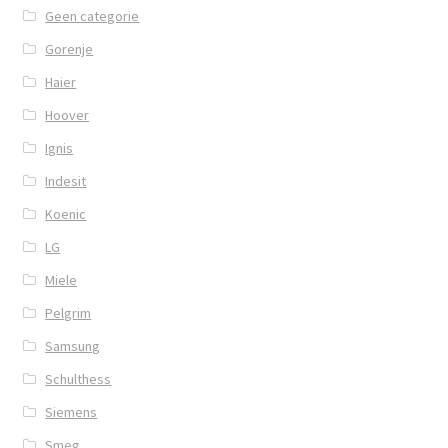
Geen categorie
Gorenje
Haier
Hoover
Ignis
Indesit
Koenic
LG
Miele
Pelgrim
Samsung
Schulthess
Siemens
Smeg