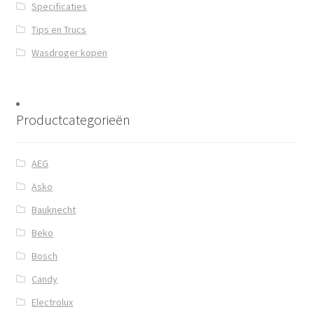
Specificaties
Tips en Trucs
Wasdroger kopen
Productcategorieën
AEG
Asko
Bauknecht
Beko
Bosch
Candy
Electrolux