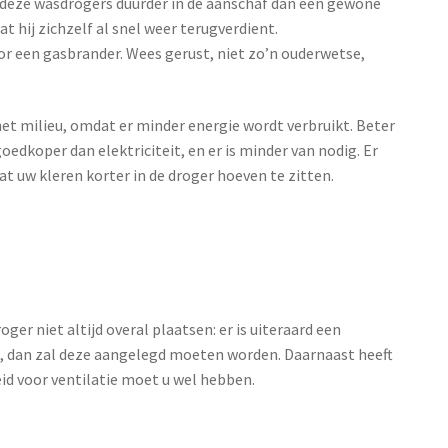
n deze wasdrogers duurder in de aanschaf dan een gewone
t hij zichzelf al snel weer terugverdient.
r een gasbrander. Wees gerust, niet zo’n ouderwetse,
het milieu, omdat er minder energie wordt verbruikt. Beter
oedkoper dan elektriciteit, en er is minder van nodig. Er
uw kleren korter in de droger hoeven te zitten.
r niet altijd overal plaatsen: er is uiteraard een
ilt, dan zal deze aangelegd moeten worden. Daarnaast heeft
eid voor ventilatie moet u wel hebben.