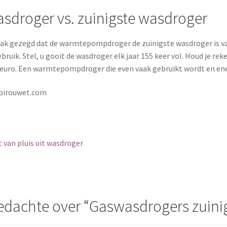
sdroger vs. zuinigste wasdroger
aak gezegd dat de warmtepompdroger de zuinigste wasdroger is va
bruik. Stel, u gooit de wasdroger elk jaar 155 keer vol. Houd je r
5 euro. Een warmtepompdroger die even vaak gebruikt wordt en ener
 pirouwet.com
igatie
 van pluis uit wasdroger
edachte over “
Gaswasdrogers zuinig