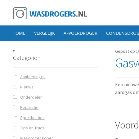
Ga door naar navigatie
Ga direct naar de inhoud
HOME
VERGELIJK
AFVOERDROGER
CONDENSDROG
Gepost op
1
Categoriën
Gasw
Aanbiedingen
Een nieuwe
Nieuws
aardgas om 
Onderdelen
Reparatie
Specificaties
Voord
Tips en Trucs
Wasdroger kopen