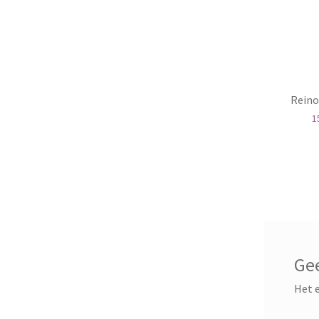
Reino
1
Gee
Het e