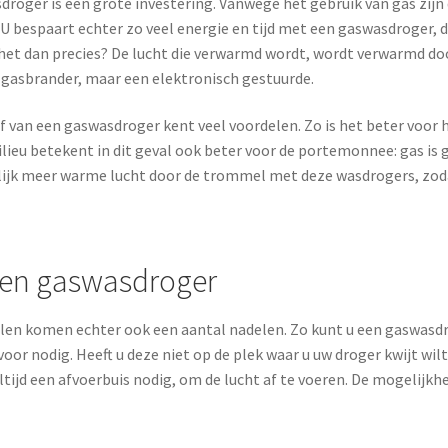
roger is een grote investering. Vanwege het gebruik van gas zij
U bespaart echter zo veel energie en tijd met een gaswasdroger, da
het dan precies? De lucht die verwarmd wordt, wordt verwarmd doo
 gasbrander, maar een elektronisch gestuurde.
 van een gaswasdroger kent veel voordelen. Zo is het beter voor 
lieu betekent in dit geval ook beter voor de portemonnee: gas is g
ijk meer warme lucht door de trommel met deze wasdrogers, zodat 
en gaswasdroger
en komen echter ook een aantal nadelen. Zo kunt u een gaswasdroge
voor nodig. Heeft u deze niet op de plek waar u uw droger kwijt w
ltijd een afvoerbuis nodig, om de lucht af te voeren. De mogelijkh