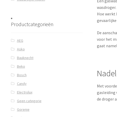
Een gaswasd
wasdroger. 
Hoe werkt 
gevaarlijke
Productcategorieën
De aanschaf
voor het mi
AEG
gaat namel
Asko
Bauknecht
Beko
Nadel
Bosch
Candy
Met voordel
Electrolux
gasleiding 
de droger a
Geen categorie
Gorenje