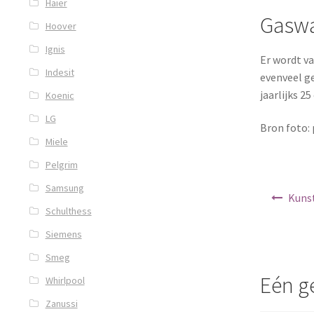
Haier
Gaswa
Hoover
Ignis
Er wordt v
Indesit
evenveel ge
jaarlijks 2
Koenic
LG
Bron foto:
Miele
Pelgrim
Samsung
Berichtnav
Kunst
Schulthess
Siemens
Smeg
Eén g
Whirlpool
Zanussi