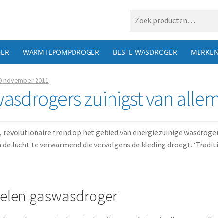
 naar:
ER
WARMTEPOMPDROGER
BESTE WASDROGER
MERKE
0 november 2011
asdrogers zuinigst van alle
, revolutionaire trend op het gebied van energiezuinige wasdroge
de lucht te verwarmend die vervolgens de kleding droogt. ‘Traditi
elen gaswasdroger