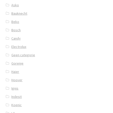
Asko
Bauknecht
Beko
Bosch
Candy
Electrolux
Geen categorie
Gorenje
Haier
Hoover
Ignis
Indesit
Koenic