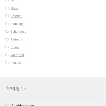
LG
Miele
Pelgrim
Samsung
Schulthess
Siemens
Smeg
Whirlpool
Zanussi
Koopgids
Aanbiedingen