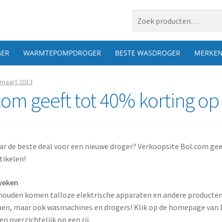
 naar:
ER
WARMTEPOMPDROGER
BESTE WASDROGER
MERKE
 maart 2013
com geeft tot 40% korting op
r de beste deal voor een nieuwe droger? Verkoopsite Bol.com geef
tikelen!
weken
shouden komen talloze elektrische apparaten en andere producten 
nen, maar ook wasmachines en drogers! Klik op de homepage van B
n overzichtelijk op een rij.