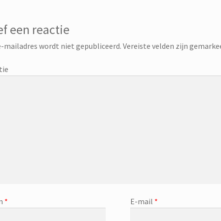
f een reactie
-mailadres wordt niet gepubliceerd.
Vereiste velden zijn gemark
tie
m
*
E-mail
*