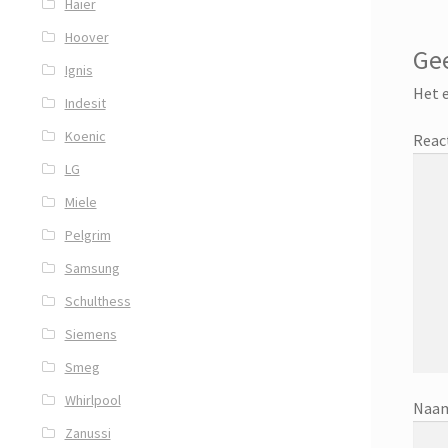
Haier
Hoover
Gee
Ignis
Het e
Indesit
Koenic
Reac
LG
Miele
Pelgrim
Samsung
Schulthess
Siemens
Smeg
Whirlpool
Naa
Zanussi