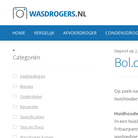
Ga door naar navigatie
Ga direct naar de inhoud
HOME
VERGELIJK
AFVOERDROGER
CONDENSDROG
Gepost op
3
Categoriën
Bol.
Aanbiedingen
Nieuws
Op zoek naa
Onderdelen
huishoudar
Reparatie
Huidhoud
Specificaties
In een hui
Tips en Trucs
frituurpan
aanbiedinge
Wasdroger kopen