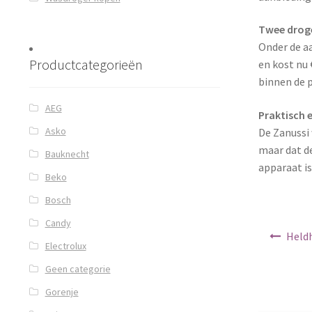
Twee droge
Onder de a
Productcategorieën
en kost nu
binnen de p
AEG
Praktisch e
Asko
De Zanussi
maar dat de
Bauknecht
apparaat is
Beko
Bosch
Candy
Berichtnav
Heldh
Electrolux
Geen categorie
Gorenje