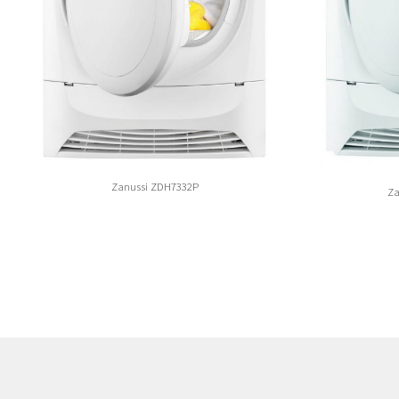
Zanussi ZDH7332P
Za