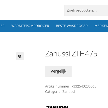
 naar:
ER
WARMTEPOMPDROGER
BESTE WASDROGER
MERKE
Zanussi ZTH475
Vergelijk
Artikelnummer:
7332543235063
Categorie:
Zanussi