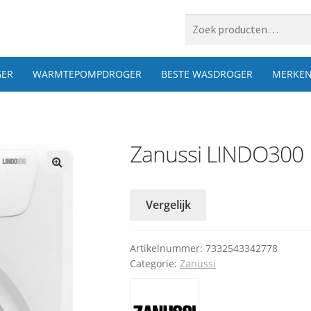
 naar:
ER
WARMTEPOMPDROGER
BESTE WASDROGER
MERKE
Zanussi LINDO300
Vergelijk
Artikelnummer:
7332543342778
Categorie:
Zanussi