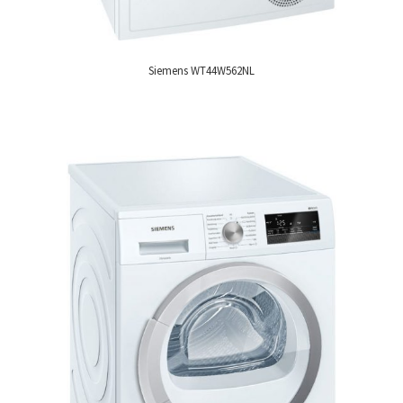
Siemens WT44W562NL