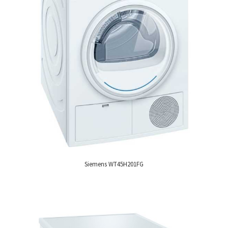
Siemens WT45H201FG