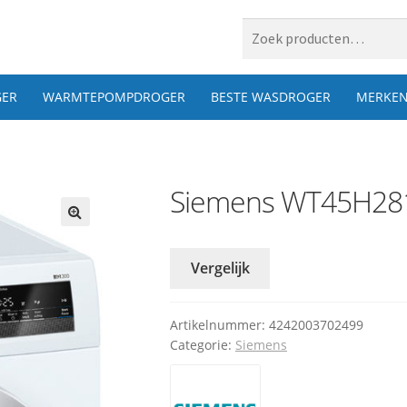
 naar:
ER
WARMTEPOMPDROGER
BESTE WASDROGER
MERKE
Siemens WT45H28
Vergelijk
Artikelnummer:
4242003702499
Categorie:
Siemens