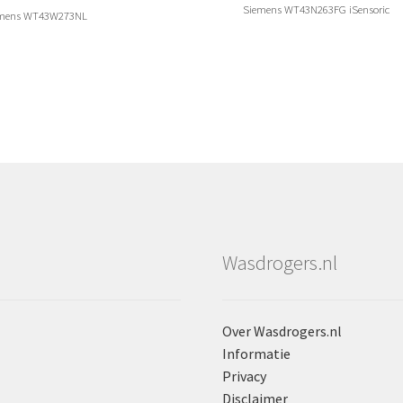
Siemens WT43N263FG iSensoric
mens WT43W273NL
Wasdrogers.nl
Over Wasdrogers.nl
Informatie
Privacy
Disclaimer