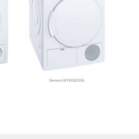
Siemens WT43N201NL