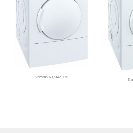
Siemens WT33A201NL
Si