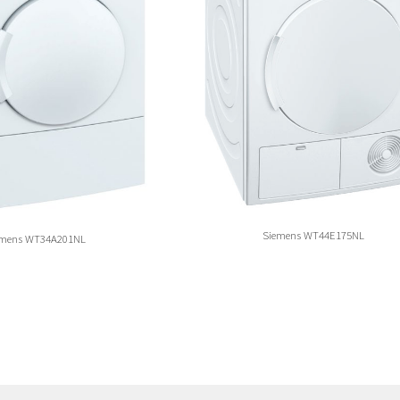
Siemens WT44E175NL
emens WT34A201NL