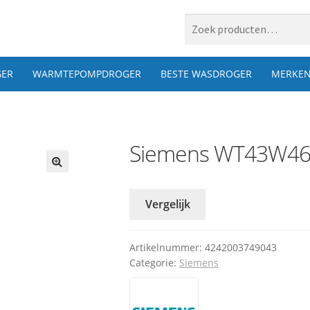
 naar:
ER
WARMTEPOMPDROGER
BESTE WASDROGER
MERKE
Siemens WT43W4
Vergelijk
Artikelnummer:
4242003749043
Categorie:
Siemens