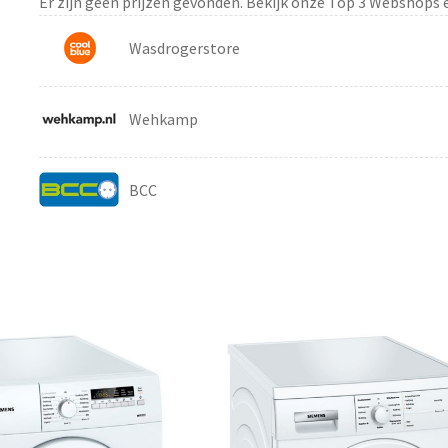
Er zijn geen prijzen gevonden. Bekijk onze Top 3 Webshops 
Wasdrogerstore
Wehkamp
BCC