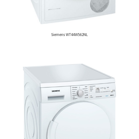
Siemens WT44W562NL