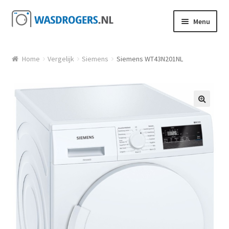
Ga door naar navigatie
Ga direct naar de inhoud
Menu
Home
Vergelijk
Siemens
Siemens WT43N201NL