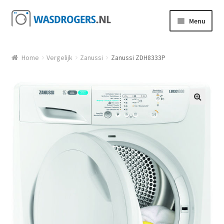
Ga door naar navigatie
Ga direct naar de inhoud
Menu
Home
Vergelijk
Zanussi
Zanussi ZDH8333P