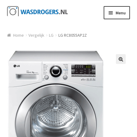
Ga door naar navigatie
Ga direct naar de inhoud
Menu
Home
Vergelijk
LG
LG RC8055AP2Z