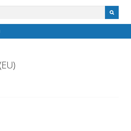

N
(EU)