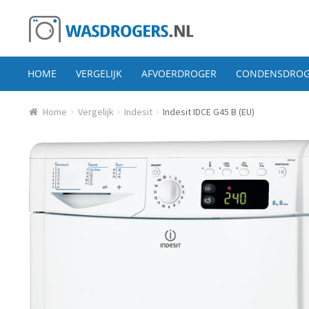
Ga door naar navigatie
Ga direct naar de inhoud
HOME
VERGELIJK
AFVOERDROGER
CONDENSDROG
Home
Vergelijk
Indesit
Indesit IDCE G45 B (EU)