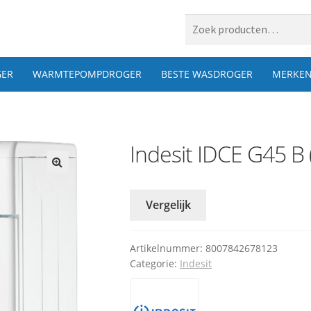
 naar:
ER
WARMTEPOMPDROGER
BESTE WASDROGER
MERKE
Indesit IDCE G45 B 
Vergelijk
Artikelnummer:
8007842678123
Categorie:
Indesit