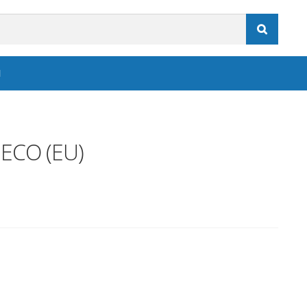

N
 ECO (EU)