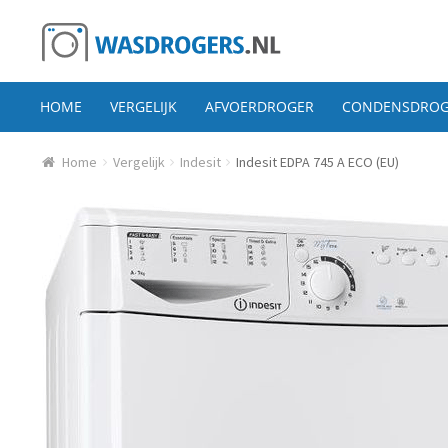
Ga door naar navigatie
Ga direct naar de inhoud
HOME
VERGELIJK
AFVOERDROGER
CONDENSDROG
Home
Vergelijk
Indesit
Indesit EDPA 745 A ECO (EU)