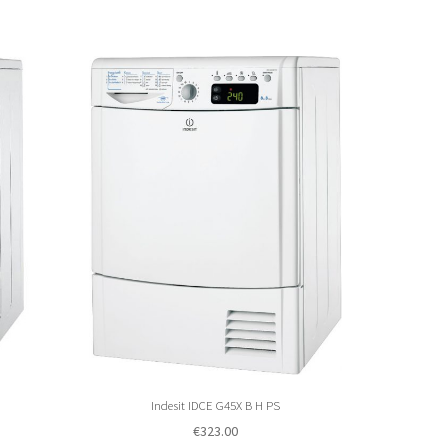
Indesit IDCE G45X B H PS
€
323.00