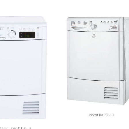
Indesit IDC735EU
it EDCE G45 B H (EU)