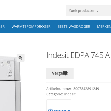
 naar:
ER
WARMTEPOMPDROGER
BESTE WASDROGER
MERKE
Indesit EDPA 745 A
Vergelijk
Artikelnummer:
8007842891249
Categorie:
Indesit