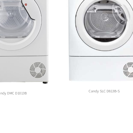
Candy SLC D813B-S
andy DMC D1013B