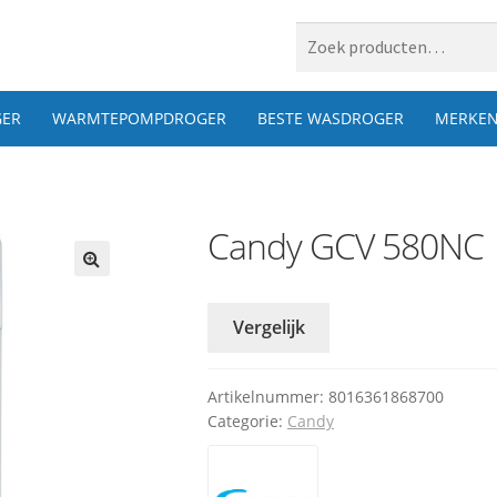
 naar:
ER
WARMTEPOMPDROGER
BESTE WASDROGER
MERKE
Candy GCV 580NC
Vergelijk
Artikelnummer:
8016361868700
Categorie:
Candy