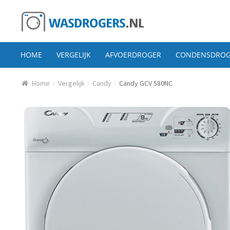
Ga door naar navigatie
Ga direct naar de inhoud
HOME
VERGELIJK
AFVOERDROGER
CONDENSDROG
Home
Vergelijk
Candy
Candy GCV 580NC