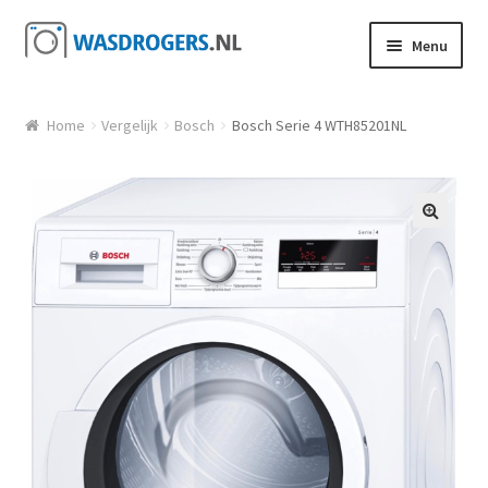
Ga door naar navigatie
Ga direct naar de inhoud
Menu
Home
Vergelijk
Bosch
Bosch Serie 4 WTH85201NL